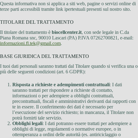
Questa informativa non si applica a siti web, pagine o servizi online di
terze parti accessibili tramite link ipertestuali presenti sul nostro sito.
TITOLARE DEL TRATTAMENTO
Il titolare del trattamento è
biocellcenter.it
, con sede legale in C.da
Piana Romana snc, 90010 Lascari (PA) P.IVA 07262700821, e-mail:
informazioni.fl.tek@gmail.com
.
BASE GIURIDICA DEL TRATTAMENTO
I tuoi dati personali saranno trattati dal Titolare quando si verifica una o
più delle seguenti condizioni (art. 6 GDPR):
Risposta a richieste e adempimenti contrattuali
: I dati
saranno trattati per rispondere a richieste di contatto,
informazioni o per adempiere a obblighi contrattuali,
precontrattuali, fiscali e amministrativi derivanti dai rapporti con
te in essere. Il conferimento dei dati è necessario per
l’esecuzione del servizio richiesto; in mancanza, il Titolare non
potrà fornirti tale servizio.
Obblighi legali
: I dati potranno essere trattati per adempiere a
obblighi di legge, regolamenti o normative europee, o in
ottemperanza a ordini delle autorità (es. antiriciclaggio o