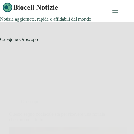
Salta
al
contenuto
Notizie aggiornate, rapide e affidabili dal mondo
Categoria
Oroscopo
Oroscopo
Questo segno zodiacale sta per ricevere una notizia
che cambierà tutto