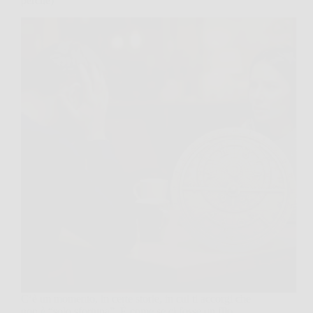
perché)
C’è un momento, in certe storie, in cui ti accorgi che
non è “solo sfortuna”. È come se ci fosse un filo