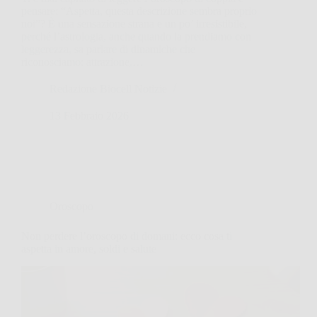
pensare: “Aspetta, questa descrizione sembra proprio
noi”? È una sensazione strana e un po’ irresistibile,
perché l’astrologia, anche quando la prendiamo con
leggerezza, sa parlare di dinamiche che
riconosciamo: attrazione,…
Redazione Biocell Notizie
13 Febbraio 2026
Oroscopo
Non perdere l’oroscopo di domani: ecco cosa ti
aspetta in amore, soldi e salute