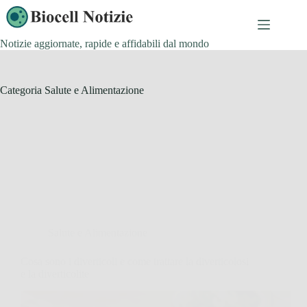
Salta
al
contenuto
Notizie aggiornate, rapide e affidabili dal mondo
Categoria
Salute e Alimentazione
Salute e Alimentazione
Cosa sono i diverticoli e come trattare la diverticolosi
e la diverticolite