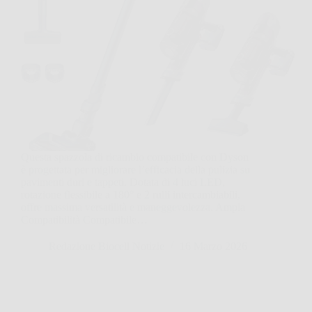
Questa spazzola di ricambio compatibile con Dyson
è progettata per migliorare l’efficacia della pulizia su
pavimenti duri e tappeti. Dotata di 4 luci LED,
rotazione flessibile a 180° e 2 rulli intercambiabili,
offre massima versatilità e maneggevolezza. Ampia
Compatibilità Compatibile…
Redazione Biocell Notizie
16 Marzo 2026