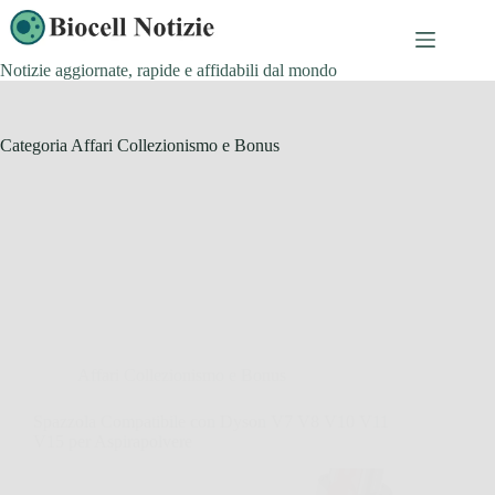
Salta
al
contenuto
Notizie aggiornate, rapide e affidabili dal mondo
Categoria
Affari Collezionismo e Bonus
Affari Collezionismo e Bonus
Spazzola Compatibile con Dyson V7 V8 V10 V11
V15 per Aspirapolvere