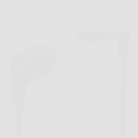
Affari Collezionismo e Bonus
PHILIPS Cuffie con Cavo/Controlli Integrati