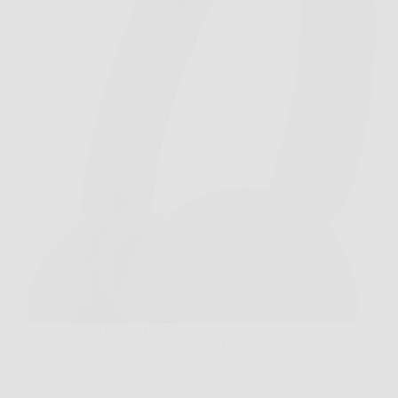
Sony WH-CH520 – Cuffie Wireless Leggere con 50
Ore di Autonomia Le Sony WH-CH520 sono cuffie
wireless on-ear pensate per chi cerca qualità audio,
autonomia eccezionale e comfort quotidiano in un
design leggero e moderno. Con fino a 50 ore…