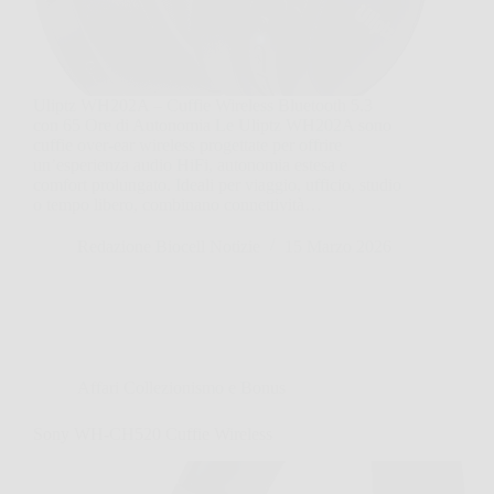
Uliptz WH202A – Cuffie Wireless Bluetooth 5.3
con 65 Ore di Autonomia Le Uliptz WH202A sono
cuffie over-ear wireless progettate per offrire
un’esperienza audio HiFi, autonomia estesa e
comfort prolungato. Ideali per viaggio, ufficio, studio
o tempo libero, combinano connettività…
Redazione Biocell Notizie
15 Marzo 2026
Affari Collezionismo e Bonus
Sony WH-CH520 Cuffie Wireless