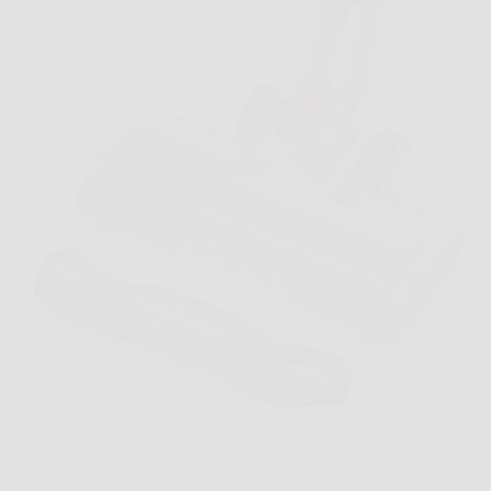
Questa spazzola di ricambio compatibile Dyson è
progettata per offrire massima versatilità e prestazioni
su diversi tipi di pavimento. Dotata di 4 luci LED
integrate, rotazione flessibile a 180° e 2 rulli