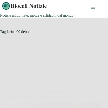
Salta
al
contenuto
Notizie aggiornate, rapide e affidabili dal mondo
Tag
farina 00 debole
Cucina e Ricette
Il trucco degli chef per un impasto pizza soffice e
veloce: non tornerai più indietro