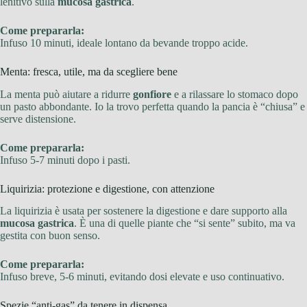
lenitivo sulla
mucosa gastrica
.
Come prepararla:
Infuso 10 minuti, ideale lontano da bevande troppo acide.
Menta: fresca, utile, ma da scegliere bene
La menta può aiutare a ridurre
gonfiore
e a rilassare lo stomaco dopo
un pasto abbondante. Io la trovo perfetta quando la pancia è “chiusa” e
serve distensione.
Come prepararla:
Infuso 5-7 minuti dopo i pasti.
Liquirizia: protezione e digestione, con attenzione
La liquirizia è usata per sostenere la digestione e dare supporto alla
mucosa gastrica
. È una di quelle piante che “si sente” subito, ma va
gestita con buon senso.
Come prepararla:
Infuso breve, 5-6 minuti, evitando dosi elevate e uso continuativo.
Spezie “anti-gas” da tenere in dispensa