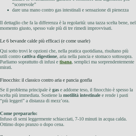
“scorrevole”
dare una mano contro gas intestinali e sensazione di pienezza
Il dettaglio che fa la differenza è la regolarità: una tazza scelta bene, nel
momento giusto, spesso vale più di tre rimedi improvvisati.
Le 6 bevande calde più efficaci (e come usarle)
Qui sotto trovi le opzioni che, nella pratica quotidiana, risultano più
utili contro
cattiva digestione
, aria nella pancia e stomaco sottosopra.
Parliamo soprattutto di infusi e
tisana
, semplici ma sorprendentemente
mirati.
Finocchio: il classico contro aria e pancia gonfia
Se il problema principale è
gas
e addome teso, il finocchio è spesso la
scelta più immediata. Sostiene la
motilità intestinale
e rende i pasti
“più leggeri” a distanza di mezz’ora.
Come prepararlo:
Infuso di semi leggermente schiacciati, 7-10 minuti in acqua calda.
Ottimo dopo pranzo o dopo cena.