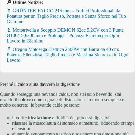
🔎 Ultime Notizie:
📄 GRÜNTEK FALCO 215 mm – Forbici Professionali da
Potatura per un Taglio Preciso, Potente e Senza Sforzo nel Tuo
Giardino
📄 Mototrivella a Scoppio DEMON 62cc 5,2CV con 3 Punte
Ø100/150/200 mm e Prolunga – Potenza Estrema per Ogni
Lavoro in Giardino
📄 Oregon Motosega Elettrica 2400W con Barra da 40 cm:
Potenza Silenziosa, Taglio Preciso e Massima Sicurezza in Ogni
Lavoro
Perché il caldo aiuta davvero la digestione
Quando sorseggi una bevanda calda, non stai solo bevendo: stai
usando il
calore
come segnale di distensione. In modo semplice e
molto concreto, le bevande calde possono:
favorire
idratazione
e fluidità dei processi digestivi
rilassare la muscolatura di stomaco e intestino, riducendo crampi
e tensioni
aiutare lo svuotamento gastrico e sostenere una digestione più