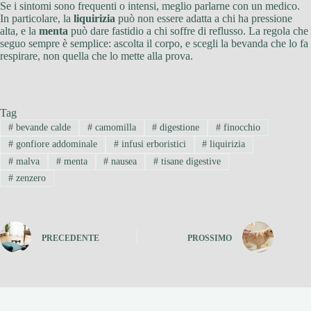
Se i sintomi sono frequenti o intensi, meglio parlarne con un medico.
In particolare, la
liquirizia
può non essere adatta a chi ha pressione
alta, e la
menta
può dare fastidio a chi soffre di reflusso. La regola che
seguo sempre è semplice: ascolta il corpo, e scegli la bevanda che lo fa
respirare, non quella che lo mette alla prova.
Tag
#
bevande calde
#
camomilla
#
digestione
#
finocchio
#
gonfiore addominale
#
infusi erboristici
#
liquirizia
#
malva
#
menta
#
nausea
#
tisane digestive
#
zenzero
PRECEDENTE
PROSSIMO