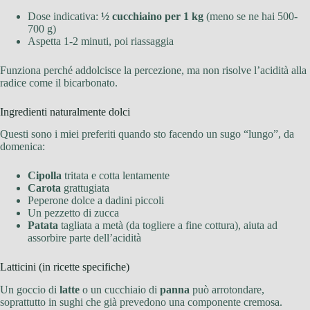
Dose indicativa:
½ cucchiaino per 1 kg
(meno se ne hai 500-
700 g)
Aspetta 1-2 minuti, poi riassaggia
Funziona perché addolcisce la percezione, ma non risolve l’acidità alla
radice come il bicarbonato.
Ingredienti naturalmente dolci
Questi sono i miei preferiti quando sto facendo un sugo “lungo”, da
domenica:
Cipolla
tritata e cotta lentamente
Carota
grattugiata
Peperone dolce a dadini piccoli
Un pezzetto di zucca
Patata
tagliata a metà (da togliere a fine cottura), aiuta ad
assorbire parte dell’acidità
Latticini (in ricette specifiche)
Un goccio di
latte
o un cucchiaio di
panna
può arrotondare,
soprattutto in sughi che già prevedono una componente cremosa.