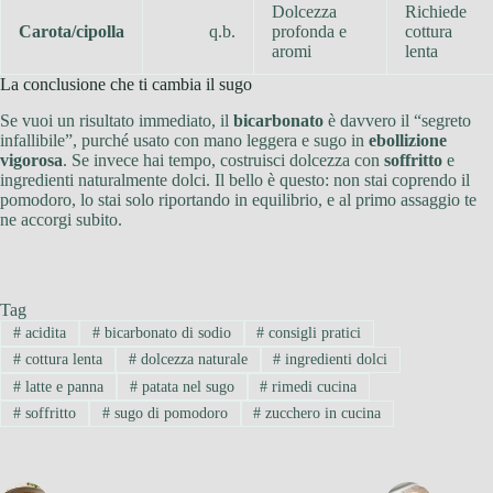
Dolcezza
Richiede
Carota/cipolla
q.b.
profonda e
cottura
aromi
lenta
La conclusione che ti cambia il sugo
Se vuoi un risultato immediato, il
bicarbonato
è davvero il “segreto
infallibile”, purché usato con mano leggera e sugo in
ebollizione
vigorosa
. Se invece hai tempo, costruisci dolcezza con
soffritto
e
ingredienti naturalmente dolci. Il bello è questo: non stai coprendo il
pomodoro, lo stai solo riportando in equilibrio, e al primo assaggio te
ne accorgi subito.
Tag
#
acidita
#
bicarbonato di sodio
#
consigli pratici
#
cottura lenta
#
dolcezza naturale
#
ingredienti dolci
#
latte e panna
#
patata nel sugo
#
rimedi cucina
#
soffritto
#
sugo di pomodoro
#
zucchero in cucina