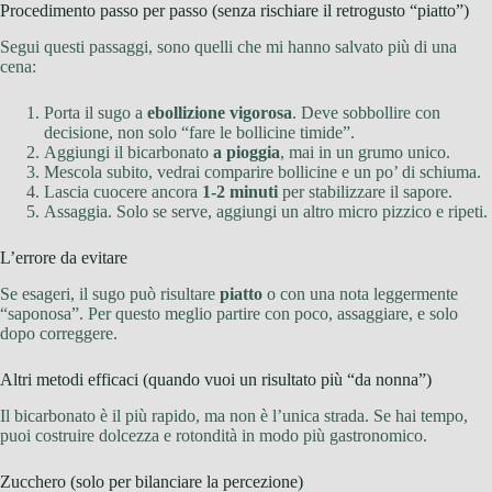
Procedimento passo per passo (senza rischiare il retrogusto “piatto”)
Segui questi passaggi, sono quelli che mi hanno salvato più di una
cena:
Porta il sugo a
ebollizione vigorosa
. Deve sobbollire con
decisione, non solo “fare le bollicine timide”.
Aggiungi il bicarbonato
a pioggia
, mai in un grumo unico.
Mescola subito, vedrai comparire bollicine e un po’ di schiuma.
Lascia cuocere ancora
1-2 minuti
per stabilizzare il sapore.
Assaggia. Solo se serve, aggiungi un altro micro pizzico e ripeti.
L’errore da evitare
Se esageri, il sugo può risultare
piatto
o con una nota leggermente
“saponosa”. Per questo meglio partire con poco, assaggiare, e solo
dopo correggere.
Altri metodi efficaci (quando vuoi un risultato più “da nonna”)
Il bicarbonato è il più rapido, ma non è l’unica strada. Se hai tempo,
puoi costruire dolcezza e rotondità in modo più gastronomico.
Zucchero (solo per bilanciare la percezione)