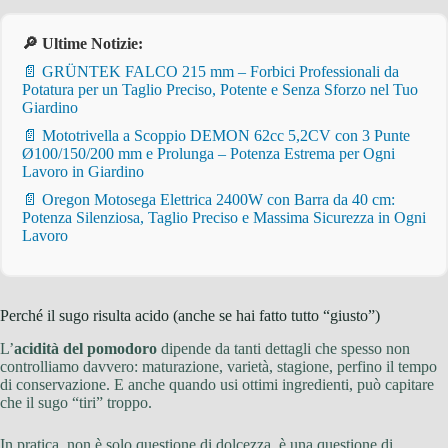
🔎 Ultime Notizie:
📄 GRÜNTEK FALCO 215 mm – Forbici Professionali da
Potatura per un Taglio Preciso, Potente e Senza Sforzo nel Tuo
Giardino
📄 Mototrivella a Scoppio DEMON 62cc 5,2CV con 3 Punte
Ø100/150/200 mm e Prolunga – Potenza Estrema per Ogni
Lavoro in Giardino
📄 Oregon Motosega Elettrica 2400W con Barra da 40 cm:
Potenza Silenziosa, Taglio Preciso e Massima Sicurezza in Ogni
Lavoro
Perché il sugo risulta acido (anche se hai fatto tutto “giusto”)
L’
acidità del pomodoro
dipende da tanti dettagli che spesso non
controlliamo davvero: maturazione, varietà, stagione, perfino il tempo
di conservazione. E anche quando usi ottimi ingredienti, può capitare
che il sugo “tiri” troppo.
In pratica, non è solo questione di dolcezza, è una questione di