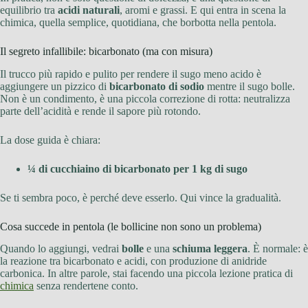
equilibrio tra
acidi naturali
, aromi e grassi. E qui entra in scena la
chimica, quella semplice, quotidiana, che borbotta nella pentola.
Il segreto infallibile: bicarbonato (ma con misura)
Il trucco più rapido e pulito per rendere il sugo meno acido è
aggiungere un pizzico di
bicarbonato di sodio
mentre il sugo bolle.
Non è un condimento, è una piccola correzione di rotta: neutralizza
parte dell’acidità e rende il sapore più rotondo.
La dose guida è chiara:
¼ di cucchiaino di bicarbonato per 1 kg di sugo
Se ti sembra poco, è perché deve esserlo. Qui vince la gradualità.
Cosa succede in pentola (le bollicine non sono un problema)
Quando lo aggiungi, vedrai
bolle
e una
schiuma leggera
. È normale: è
la reazione tra bicarbonato e acidi, con produzione di anidride
carbonica. In altre parole, stai facendo una piccola lezione pratica di
chimica
senza rendertene conto.