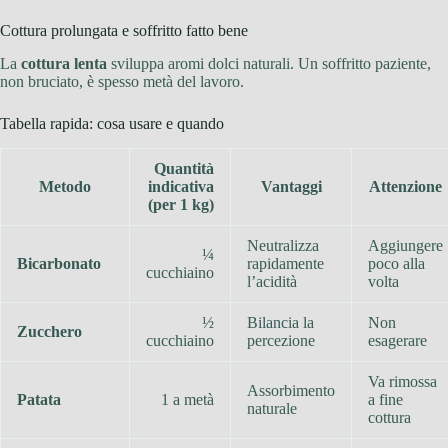
Cottura prolungata e soffritto fatto bene
La
cottura lenta
sviluppa aromi dolci naturali. Un soffritto paziente,
non bruciato, è spesso metà del lavoro.
Tabella rapida: cosa usare e quando
Quantità
Metodo
indicativa
Vantaggi
Attenzione
(per 1 kg)
Neutralizza
Aggiungere
¼
Bicarbonato
rapidamente
poco alla
cucchiaino
l’acidità
volta
½
Bilancia la
Non
Zucchero
cucchiaino
percezione
esagerare
Va rimossa
Assorbimento
Patata
1 a metà
a fine
naturale
cottura