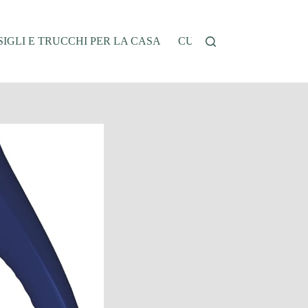
IGLI E TRUCCHI PER LA CASA
CUCINA E RICETTE
G