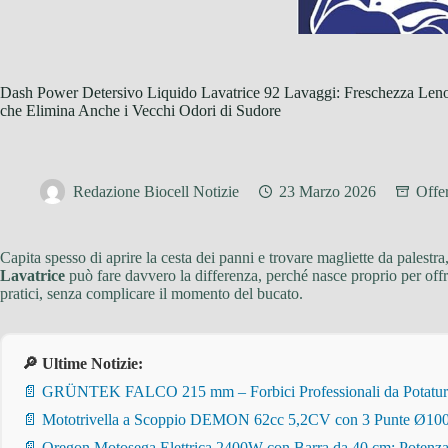
Dash Power Detersivo Liquido Lavatrice 92 Lavaggi: Freschezza Lenor
che Elimina Anche i Vecchi Odori di Sudore
Redazione Biocell Notizie
23 Marzo 2026
Offe
Capita spesso di aprire la cesta dei panni e trovare magliette da palestr
Lavatrice
può fare davvero la differenza, perché nasce proprio per off
pratici, senza complicare il momento del bucato.
🔎 Ultime Notizie:
📄 GRÜNTEK FALCO 215 mm – Forbici Professionali da Potatura pe
📄 Mototrivella a Scoppio DEMON 62cc 5,2CV con 3 Punte Ø100/
📄 Oregon Motosega Elettrica 2400W con Barra da 40 cm: Potenza 