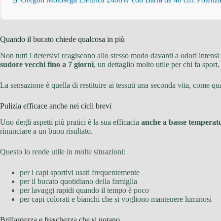
Quando il bucato chiede qualcosa in più
Non tutti i detersivi reagiscono allo stesso modo davanti a odori intensi 
sudore vecchi fino a 7 giorni
, un dettaglio molto utile per chi fa spor
La sensazione è quella di restituire ai tessuti una seconda vita, come 
Pulizia efficace anche nei cicli brevi
Uno degli aspetti più pratici è la sua efficacia
anche a basse temperatur
rinunciare a un buon risultato.
Questo lo rende utile in molte situazioni:
per i capi sportivi usati frequentemente
per il bucato quotidiano della famiglia
per lavaggi rapidi quando il tempo è poco
per capi colorati e bianchi che si vogliono mantenere luminosi
Brillantezza e freschezza che si notano