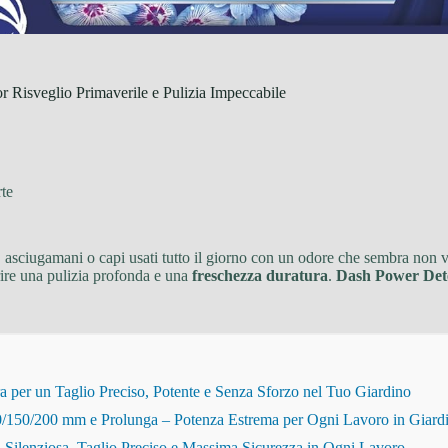
 Risveglio Primaverile e Pulizia Impeccabile
rte
a, asciugamani o capi usati tutto il giorno con un odore che sembra non v
rire una pulizia profonda e una
freschezza duratura
.
Dash Power Dete
r un Taglio Preciso, Potente e Senza Sforzo nel Tuo Giardino
150/200 mm e Prolunga – Potenza Estrema per Ogni Lavoro in Giard
Silenziosa, Taglio Preciso e Massima Sicurezza in Ogni Lavoro