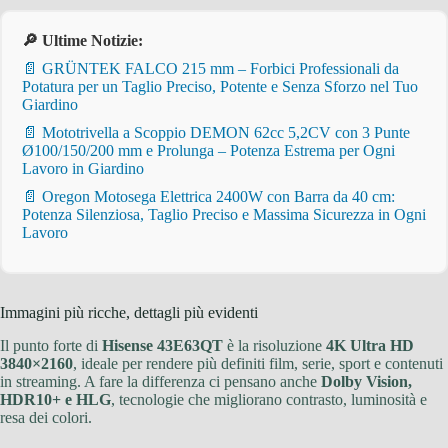
🔎 Ultime Notizie:
📄 GRÜNTEK FALCO 215 mm – Forbici Professionali da
Potatura per un Taglio Preciso, Potente e Senza Sforzo nel Tuo
Giardino
📄 Mototrivella a Scoppio DEMON 62cc 5,2CV con 3 Punte
Ø100/150/200 mm e Prolunga – Potenza Estrema per Ogni
Lavoro in Giardino
📄 Oregon Motosega Elettrica 2400W con Barra da 40 cm:
Potenza Silenziosa, Taglio Preciso e Massima Sicurezza in Ogni
Lavoro
Immagini più ricche, dettagli più evidenti
Il punto forte di
Hisense 43E63QT
è la risoluzione
4K Ultra HD
3840×2160
, ideale per rendere più definiti film, serie, sport e contenuti
in streaming. A fare la differenza ci pensano anche
Dolby Vision,
HDR10+ e HLG
, tecnologie che migliorano contrasto, luminosità e
resa dei colori.