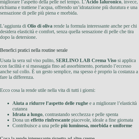
migliorare l’aspetto della pelle nel tempo. L’
Acido Ialuronico
, invece,
richiama e trattiene l’acqua, offrendo un’idratazione più duratura e una
sensazione di pelle più piena e morbida.
L’aggiunta di
Olio di oliva
rende la formula interessante anche per chi
desidera elasticità e comfort, senza quella sensazione di pelle che tira
dopo la detersione.
Benefici pratici nella routine serale
Usata la sera sul viso pulito,
SERLINO LAB Crema Viso
si applica
con facilità e si massaggia fino ad assorbimento, portando l’eccesso
anche sul collo. È un gesto semplice, ma spesso è proprio la costanza a
fare la differenza.
Ecco cosa la rende utile nella vita di tutti i giorni:
Aiuta a ridurre l’aspetto delle rughe
e a migliorare l’elasticità
cutanea
Idrata a lungo
, contrastando secchezza e pelle spenta
Dona un
effetto rinfrescante
piacevole, ideale a fine giornata
Contribuisce a una pelle
più luminosa, morbida e uniforme
Cosa la rende interessante rispetto ad altre creme