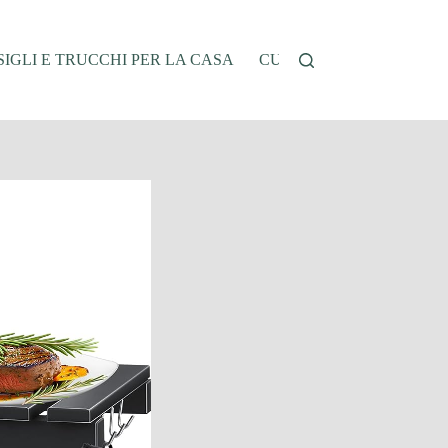
IGLI E TRUCCHI PER LA CASA
CUCINA E RICETTE
G