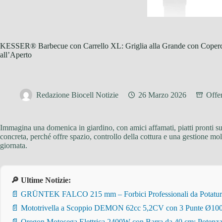
KESSER® Barbecue con Carrello XL: Griglia alla Grande con Coperc
all’Aperto
Redazione Biocell Notizie
26 Marzo 2026
Offe
Immagina una domenica in giardino, con amici affamati, piatti pronti sul
concreta, perché offre spazio, controllo della cottura e una gestione mol
giornata.
🔎 Ultime Notizie:
📄 GRÜNTEK FALCO 215 mm – Forbici Professionali da Potatura pe
📄 Mototrivella a Scoppio DEMON 62cc 5,2CV con 3 Punte Ø100/
📄 Oregon Motosega Elettrica 2400W con Barra da 40 cm: Potenza 