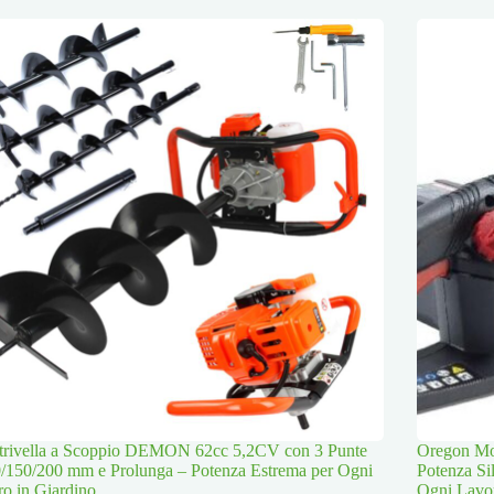
trivella a Scoppio DEMON 62cc 5,2CV con 3 Punte
Oregon Mot
/150/200 mm e Prolunga – Potenza Estrema per Ogni
Potenza Si
o in Giardino
Ogni Lavo