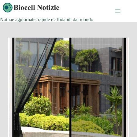
Salta
al
contenuto
Notizie aggiornate, rapide e affidabili dal mondo