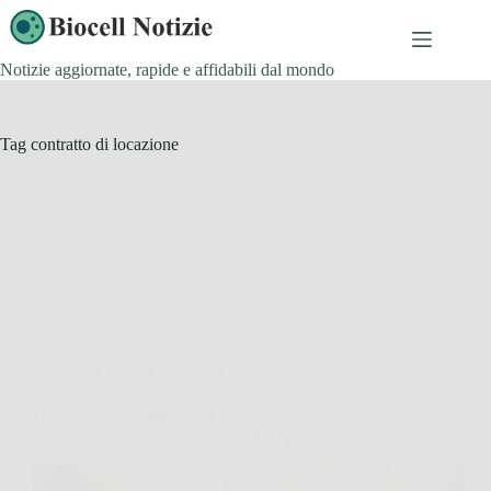
Salta
al
contenuto
Notizie aggiornate, rapide e affidabili dal mondo
Tag
contratto di locazione
Affari Collezionismo e Bonus
Hai una casa in affitto con la cedolare secca?
Attenzione a questo errore sull’IMU che fanno tutti