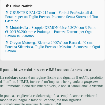
🔎 Ultime Notizie:
📄 GRÜNTEK FALCO 215 mm – Forbici Professionali da
Potatura per un Taglio Preciso, Potente e Senza Sforzo nel Tuo
Giardino
📄 Mototrivella a Scoppio DEMON 62cc 5,2CV con 3 Punte
Ø100/150/200 mm e Prolunga – Potenza Estrema per Ogni
Lavoro in Giardino
📄 Oregon Motosega Elettrica 2400W con Barra da 40 cm:
Potenza Silenziosa, Taglio Preciso e Massima Sicurezza in Ogni
Lavoro
Il punto chiave: cedolare secca e IMU non sono la stessa cosa
La
cedolare secca
è un regime fiscale che riguarda il
reddito
prodotto
dall’affitto. L’
IMU
, invece, è un’imposta che riguarda la
proprietà
dell’immobile. Sono due binari diversi, e non si “annullano” a vicenda.
In pratica, scegliere la cedolare significa semplificare e cambiare il
modo in cui paghi le tasse sul canone, ma non significa
automaticamente smettere di pagare l’IMU.