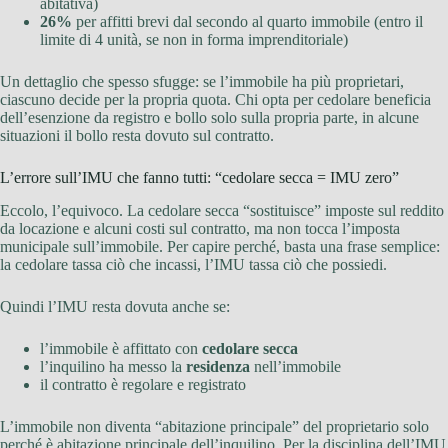
abitativa)
26%
per affitti brevi dal secondo al quarto immobile (entro il
limite di 4 unità, se non in forma imprenditoriale)
Un dettaglio che spesso sfugge: se l’immobile ha più proprietari,
ciascuno decide per la propria quota. Chi opta per cedolare beneficia
dell’esenzione da registro e bollo solo sulla propria parte, in alcune
situazioni il bollo resta dovuto sul contratto.
L’errore sull’IMU che fanno tutti: “cedolare secca = IMU zero”
Eccolo, l’equivoco. La cedolare secca “sostituisce” imposte sul reddito
da locazione e alcuni costi sul contratto, ma non tocca l’imposta
municipale sull’immobile. Per capire perché, basta una frase semplice:
la cedolare tassa ciò che incassi, l’IMU tassa ciò che possiedi.
Quindi l’IMU resta dovuta anche se:
l’immobile è affittato con
cedolare secca
l’inquilino ha messo la
residenza
nell’immobile
il contratto è regolare e registrato
L’immobile non diventa “abitazione principale” del proprietario solo
perché è abitazione principale dell’inquilino. Per la disciplina dell’IMU