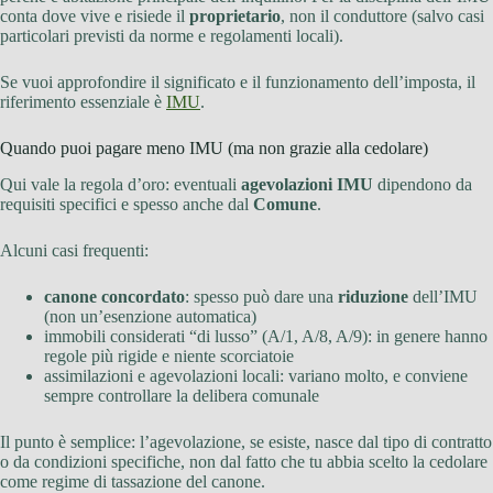
conta dove vive e risiede il
proprietario
, non il conduttore (salvo casi
particolari previsti da norme e regolamenti locali).
Se vuoi approfondire il significato e il funzionamento dell’imposta, il
riferimento essenziale è
IMU
.
Quando puoi pagare meno IMU (ma non grazie alla cedolare)
Qui vale la regola d’oro: eventuali
agevolazioni IMU
dipendono da
requisiti specifici e spesso anche dal
Comune
.
Alcuni casi frequenti:
canone concordato
: spesso può dare una
riduzione
dell’IMU
(non un’esenzione automatica)
immobili considerati “di lusso” (A/1, A/8, A/9): in genere hanno
regole più rigide e niente scorciatoie
assimilazioni e agevolazioni locali: variano molto, e conviene
sempre controllare la delibera comunale
Il punto è semplice: l’agevolazione, se esiste, nasce dal tipo di contratto
o da condizioni specifiche, non dal fatto che tu abbia scelto la cedolare
come regime di tassazione del canone.