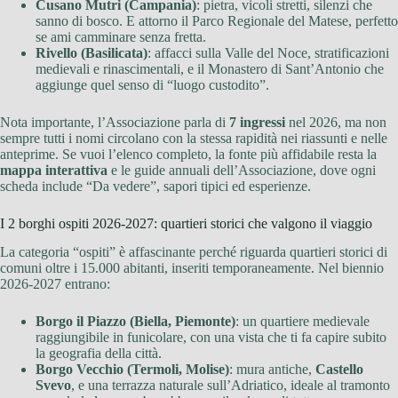
Cusano Mutri (Campania)
: pietra, vicoli stretti, silenzi che
sanno di bosco. E attorno il Parco Regionale del Matese, perfetto
se ami camminare senza fretta.
Rivello (Basilicata)
: affacci sulla Valle del Noce, stratificazioni
medievali e rinascimentali, e il Monastero di Sant’Antonio che
aggiunge quel senso di “luogo custodito”.
Nota importante, l’Associazione parla di
7 ingressi
nel 2026, ma non
sempre tutti i nomi circolano con la stessa rapidità nei riassunti e nelle
anteprime. Se vuoi l’elenco completo, la fonte più affidabile resta la
mappa interattiva
e le guide annuali dell’Associazione, dove ogni
scheda include “Da vedere”, sapori tipici ed esperienze.
I 2 borghi ospiti 2026-2027: quartieri storici che valgono il viaggio
La categoria “ospiti” è affascinante perché riguarda quartieri storici di
comuni oltre i 15.000 abitanti, inseriti temporaneamente. Nel biennio
2026-2027 entrano:
Borgo il Piazzo (Biella, Piemonte)
: un quartiere medievale
raggiungibile in funicolare, con una vista che ti fa capire subito
la geografia della città.
Borgo Vecchio (Termoli, Molise)
: mura antiche,
Castello
Svevo
, e una terrazza naturale sull’Adriatico, ideale al tramonto