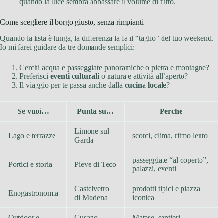
quando la luce sembra abbassare il volume di tutto.
Come scegliere il borgo giusto, senza rimpianti
Quando la lista è lunga, la differenza la fa il “taglio” del tuo weekend.
Io mi farei guidare da tre domande semplici:
Cerchi acqua e passeggiate panoramiche o pietra e montagne?
Preferisci
eventi culturali
o natura e attività all’aperto?
Il viaggio per te passa anche dalla
cucina locale
?
Se vuoi…
Punta su…
Perché
Limone sul
Lago e terrazze
scorci, clima, ritmo lento
Garda
passeggiate “al coperto”,
Portici e storia
Pieve di Teco
palazzi, eventi
Castelvetro
prodotti tipici e piazza
Enogastronomia
di Modena
iconica
Outdoor e
Cusano
Matese, sentieri,