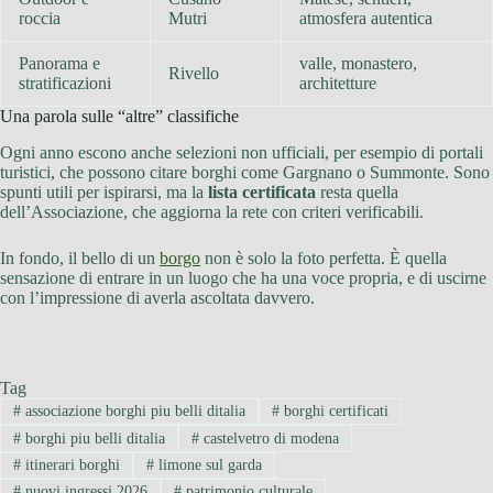
roccia
Mutri
atmosfera autentica
Panorama e
valle, monastero,
Rivello
stratificazioni
architetture
Una parola sulle “altre” classifiche
Ogni anno escono anche selezioni non ufficiali, per esempio di portali
turistici, che possono citare borghi come Gargnano o Summonte. Sono
spunti utili per ispirarsi, ma la
lista certificata
resta quella
dell’Associazione, che aggiorna la rete con criteri verificabili.
In fondo, il bello di un
borgo
non è solo la foto perfetta. È quella
sensazione di entrare in un luogo che ha una voce propria, e di uscirne
con l’impressione di averla ascoltata davvero.
Tag
#
associazione borghi piu belli ditalia
#
borghi certificati
#
borghi piu belli ditalia
#
castelvetro di modena
#
itinerari borghi
#
limone sul garda
#
nuovi ingressi 2026
#
patrimonio culturale