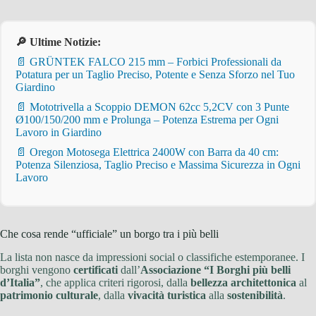
🔎 Ultime Notizie:
📄 GRÜNTEK FALCO 215 mm – Forbici Professionali da
Potatura per un Taglio Preciso, Potente e Senza Sforzo nel Tuo
Giardino
📄 Mototrivella a Scoppio DEMON 62cc 5,2CV con 3 Punte
Ø100/150/200 mm e Prolunga – Potenza Estrema per Ogni
Lavoro in Giardino
📄 Oregon Motosega Elettrica 2400W con Barra da 40 cm:
Potenza Silenziosa, Taglio Preciso e Massima Sicurezza in Ogni
Lavoro
Che cosa rende “ufficiale” un borgo tra i più belli
La lista non nasce da impressioni social o classifiche estemporanee. I
borghi vengono
certificati
dall’
Associazione “I Borghi più belli
d’Italia”
, che applica criteri rigorosi, dalla
bellezza architettonica
al
patrimonio culturale
, dalla
vivacità turistica
alla
sostenibilità
.