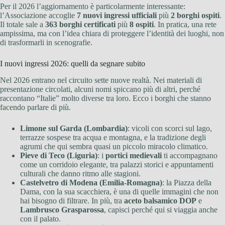
Per il 2026 l’aggiornamento è particolarmente interessante:
l’Associazione accoglie
7 nuovi ingressi ufficiali
più
2 borghi ospiti
.
Il totale sale a
363 borghi certificati
più
8 ospiti
. In pratica, una rete
ampissima, ma con l’idea chiara di proteggere l’identità dei luoghi, non
di trasformarli in scenografie.
I nuovi ingressi 2026: quelli da segnare subito
Nel 2026 entrano nel circuito sette nuove realtà. Nei materiali di
presentazione circolati, alcuni nomi spiccano più di altri, perché
raccontano “Italie” molto diverse tra loro. Ecco i borghi che stanno
facendo parlare di più.
Limone sul Garda (Lombardia)
: vicoli con scorci sul lago,
terrazze sospese tra acqua e montagna, e la tradizione degli
agrumi che qui sembra quasi un piccolo miracolo climatico.
Pieve di Teco (Liguria)
: i
portici medievali
ti accompagnano
come un corridoio elegante, tra palazzi storici e appuntamenti
culturali che danno ritmo alle stagioni.
Castelvetro di Modena (Emilia-Romagna)
: la Piazza della
Dama, con la sua scacchiera, è una di quelle immagini che non
hai bisogno di filtrare. In più, tra
aceto balsamico DOP
e
Lambrusco Grasparossa
, capisci perché qui si viaggia anche
con il palato.