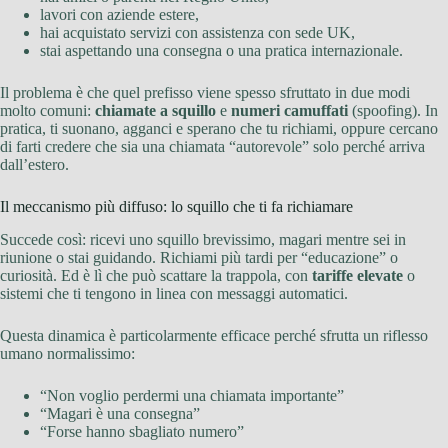
lavori con aziende estere,
hai acquistato servizi con assistenza con sede UK,
stai aspettando una consegna o una pratica internazionale.
Il problema è che quel prefisso viene spesso sfruttato in due modi
molto comuni:
chiamate a squillo
e
numeri camuffati
(spoofing). In
pratica, ti suonano, agganci e sperano che tu richiami, oppure cercano
di farti credere che sia una chiamata “autorevole” solo perché arriva
dall’estero.
Il meccanismo più diffuso: lo squillo che ti fa richiamare
Succede così: ricevi uno squillo brevissimo, magari mentre sei in
riunione o stai guidando. Richiami più tardi per “educazione” o
curiosità. Ed è lì che può scattare la trappola, con
tariffe elevate
o
sistemi che ti tengono in linea con messaggi automatici.
Questa dinamica è particolarmente efficace perché sfrutta un riflesso
umano normalissimo:
“Non voglio perdermi una chiamata importante”
“Magari è una consegna”
“Forse hanno sbagliato numero”