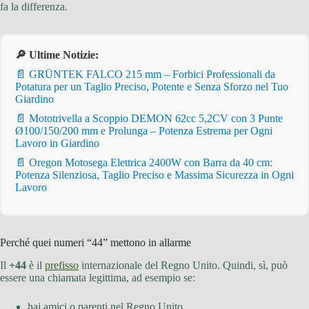
fa la differenza.
🔎 Ultime Notizie:
📄 GRÜNTEK FALCO 215 mm – Forbici Professionali da
Potatura per un Taglio Preciso, Potente e Senza Sforzo nel Tuo
Giardino
📄 Mototrivella a Scoppio DEMON 62cc 5,2CV con 3 Punte
Ø100/150/200 mm e Prolunga – Potenza Estrema per Ogni
Lavoro in Giardino
📄 Oregon Motosega Elettrica 2400W con Barra da 40 cm:
Potenza Silenziosa, Taglio Preciso e Massima Sicurezza in Ogni
Lavoro
Perché quei numeri “44” mettono in allarme
Il
+44
è il
prefisso
internazionale del Regno Unito. Quindi, sì, può
essere una chiamata legittima, ad esempio se:
hai amici o parenti nel Regno Unito,