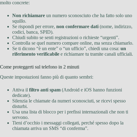
molto concrete:
Non richiamare
un numero sconosciuto che ha fatto solo uno
squillo.
Se rispondi per errore,
non confermare dati
(nome, indirizzo,
codici, banca, SPID).
Chiudi subito se senti registrazioni o richieste “urgenti”.
Controlla se quel numero compare online, ma senza chiamarlo.
Se ti dicono “è un ente” o “un ufficio”, chiedi una cosa:
un
riferimento verificabile
e richiamare tu tramite canali ufficiali.
Come proteggerti sul telefono in 2 minuti
Queste impostazioni fanno più di quanto sembri:
Attiva il
filtro anti spam
(Android e iOS hanno funzioni
dedicate).
Silenzia le chiamate da numeri sconosciuti, se ricevi spesso
disturbi.
Usa una lista di blocco per i prefissi internazionali che non ti
servono.
Tieni d’occhio i messaggi collegati, perché spesso dopo la
chiamata arriva un SMS “di conferma”.