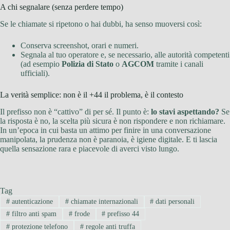
A chi segnalare (senza perdere tempo)
Se le chiamate si ripetono o hai dubbi, ha senso muoversi così:
Conserva screenshot, orari e numeri.
Segnala al tuo operatore e, se necessario, alle autorità competenti
(ad esempio
Polizia di Stato
o
AGCOM
tramite i canali
ufficiali).
La verità semplice: non è il +44 il problema, è il contesto
Il prefisso non è “cattivo” di per sé. Il punto è:
lo stavi aspettando?
Se
la risposta è no, la scelta più sicura è non rispondere e non richiamare.
In un’epoca in cui basta un attimo per finire in una conversazione
manipolata, la prudenza non è paranoia, è igiene digitale. E ti lascia
quella sensazione rara e piacevole di averci visto lungo.
Tag
#
autenticazione
#
chiamate internazionali
#
dati personali
#
filtro anti spam
#
frode
#
prefisso 44
#
protezione telefono
#
regole anti truffa