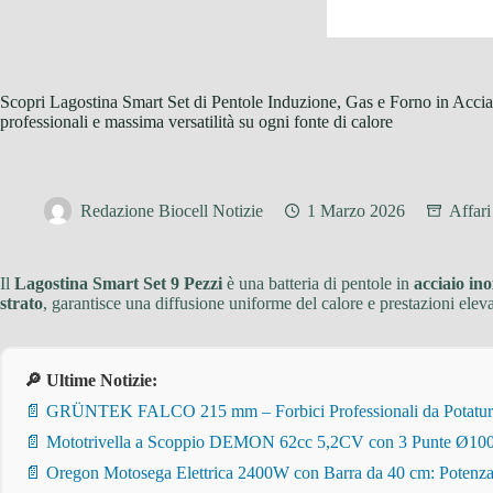
Scopri Lagostina Smart Set di Pentole Induzione, Gas e Forno in Accia
professionali e massima versatilità su ogni fonte di calore
Redazione Biocell Notizie
1 Marzo 2026
Affar
Il
Lagostina Smart Set 9 Pezzi
è una batteria di pentole in
acciaio in
strato
, garantisce una diffusione uniforme del calore e prestazioni elev
🔎 Ultime Notizie:
📄 GRÜNTEK FALCO 215 mm – Forbici Professionali da Potatura pe
📄 Mototrivella a Scoppio DEMON 62cc 5,2CV con 3 Punte Ø100/
📄 Oregon Motosega Elettrica 2400W con Barra da 40 cm: Potenza 