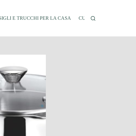
IGLI E TRUCCHI PER LA CASA
CUCINA E RICETTE
G