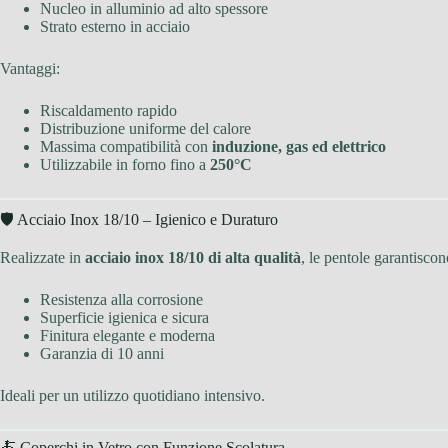
Nucleo in alluminio ad alto spessore
Strato esterno in acciaio
Vantaggi:
Riscaldamento rapido
Distribuzione uniforme del calore
Massima compatibilità con
induzione, gas ed elettrico
Utilizzabile in forno fino a
250°C
🛡 Acciaio Inox 18/10 – Igienico e Duraturo
Realizzate in
acciaio inox 18/10 di alta qualità
, le pentole garantiscon
Resistenza alla corrosione
Superficie igienica e sicura
Finitura elegante e moderna
Garanzia di 10 anni
Ideali per un utilizzo quotidiano intensivo.
🍝 Coperchi in Vetro con Funzione Scolatura