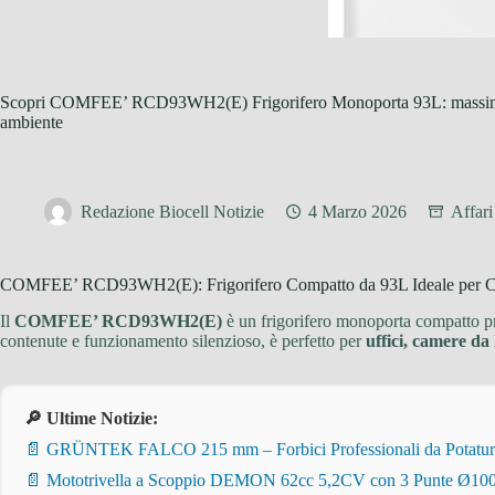
Scopri COMFEE’ RCD93WH2(E) Frigorifero Monoporta 93L: massima fr
ambiente
Redazione Biocell Notizie
4 Marzo 2026
Affar
COMFEE’ RCD93WH2(E): Frigorifero Compatto da 93L Ideale per Cas
Il
COMFEE’ RCD93WH2(E)
è un frigorifero monoporta compatto pr
contenute e funzionamento silenzioso, è perfetto per
uffici, camere da 
🔎 Ultime Notizie:
📄 GRÜNTEK FALCO 215 mm – Forbici Professionali da Potatura pe
📄 Mototrivella a Scoppio DEMON 62cc 5,2CV con 3 Punte Ø100/