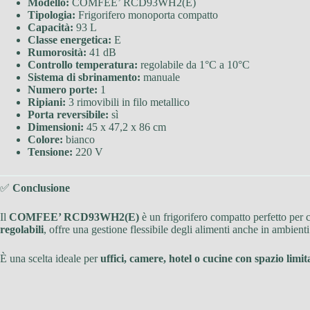
Modello:
COMFEE’ RCD93WH2(E)
Tipologia:
Frigorifero monoporta compatto
Capacità:
93 L
Classe energetica:
E
Rumorosità:
41 dB
Controllo temperatura:
regolabile da 1°C a 10°C
Sistema di sbrinamento:
manuale
Numero porte:
1
Ripiani:
3 rimovibili in filo metallico
Porta reversibile:
sì
Dimensioni:
45 x 47,2 x 86 cm
Colore:
bianco
Tensione:
220 V
✅
Conclusione
Il
COMFEE’ RCD93WH2(E)
è un frigorifero compatto perfetto per 
regolabili
, offre una gestione flessibile degli alimenti anche in ambienti
È una scelta ideale per
uffici, camere, hotel o cucine con spazio limit