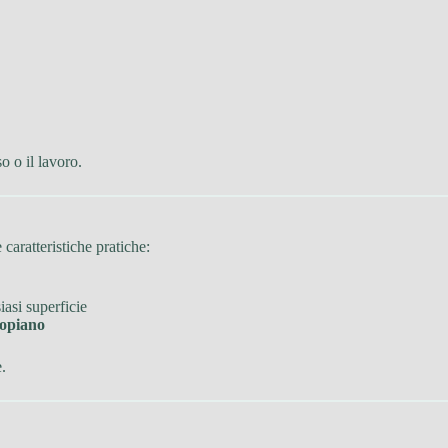
o o il lavoro.
 caratteristiche pratiche:
iasi superficie
topiano
e.