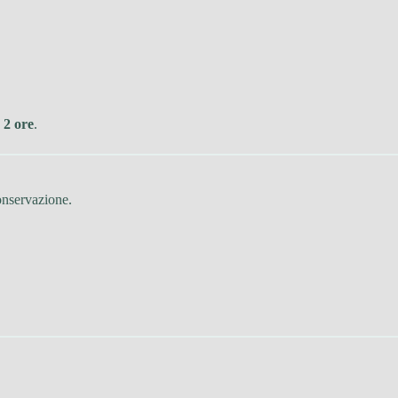
e
2 ore
.
conservazione.