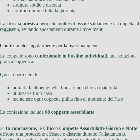
struttura sottile e discreta
comfort durante tutta la giornata
La
striscia adesiva
permette inoltre di fissare saldamente la coppetta al
reggiseno, evitando spostamenti durante i movimenti.
Confezionate singolarmente per la massima igiene
Le coppette sono
confezionate in bustine individuali
, una soluzione
pratica e igienica.
Questo permette di:
portarle facilmente nella borsa o nella borsa maternità
utilizzarle fuori casa
mantenere ogni coppetta pulita fino al momento dell’uso
La confezione include
60 coppette assorbilatte
.
✅
In conclusione
, le
Chicco Coppette Assorbilatte Giorno e Notte
offrono una protezione efficace e discreta durante l’allattamento.
Grazie alla struttura multistrato, al tessuto antibatterico e al design