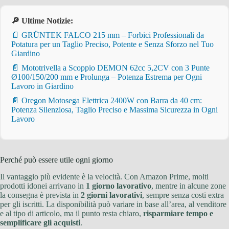
🔎 Ultime Notizie:
📄 GRÜNTEK FALCO 215 mm – Forbici Professionali da
Potatura per un Taglio Preciso, Potente e Senza Sforzo nel Tuo
Giardino
📄 Mototrivella a Scoppio DEMON 62cc 5,2CV con 3 Punte
Ø100/150/200 mm e Prolunga – Potenza Estrema per Ogni
Lavoro in Giardino
📄 Oregon Motosega Elettrica 2400W con Barra da 40 cm:
Potenza Silenziosa, Taglio Preciso e Massima Sicurezza in Ogni
Lavoro
Perché può essere utile ogni giorno
Il vantaggio più evidente è la velocità. Con Amazon Prime, molti
prodotti idonei arrivano in
1 giorno lavorativo
, mentre in alcune zone
la consegna è prevista in
2 giorni lavorativi
, sempre senza costi extra
per gli iscritti. La disponibilità può variare in base all’area, al venditore
e al tipo di articolo, ma il punto resta chiaro,
risparmiare tempo e
semplificare gli acquisti
.