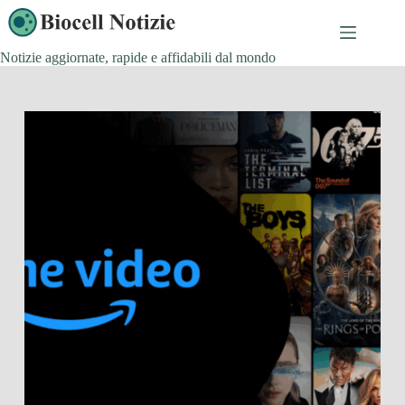
Salta
al
contenuto
Notizie aggiornate, rapide e affidabili dal mondo