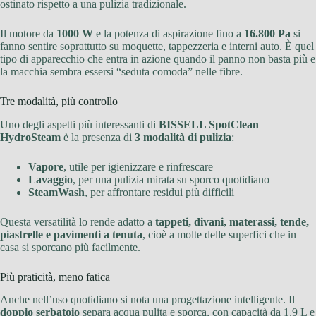
ostinato rispetto a una pulizia tradizionale.
Il motore da
1000 W
e la potenza di aspirazione fino a
16.800 Pa
si
fanno sentire soprattutto su moquette, tappezzeria e interni auto. È quel
tipo di apparecchio che entra in azione quando il panno non basta più e
la macchia sembra essersi “seduta comoda” nelle fibre.
Tre modalità, più controllo
Uno degli aspetti più interessanti di
BISSELL SpotClean
HydroSteam
è la presenza di
3 modalità di pulizia
:
Vapore
, utile per igienizzare e rinfrescare
Lavaggio
, per una pulizia mirata su sporco quotidiano
SteamWash
, per affrontare residui più difficili
Questa versatilità lo rende adatto a
tappeti, divani, materassi, tende,
piastrelle e pavimenti a tenuta
, cioè a molte delle superfici che in
casa si sporcano più facilmente.
Più praticità, meno fatica
Anche nell’uso quotidiano si nota una progettazione intelligente. Il
doppio serbatoio
separa acqua pulita e sporca, con capacità da 1,9 L e