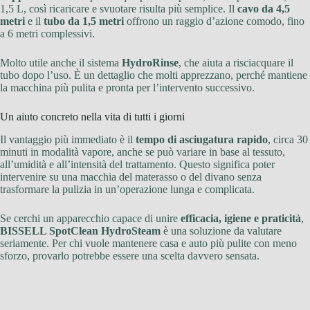
1,5 L, così ricaricare e svuotare risulta più semplice. Il
cavo da 4,5
metri
e il
tubo da 1,5 metri
offrono un raggio d’azione comodo, fino
a 6 metri complessivi.
Molto utile anche il sistema
HydroRinse
, che aiuta a risciacquare il
tubo dopo l’uso. È un dettaglio che molti apprezzano, perché mantiene
la macchina più pulita e pronta per l’intervento successivo.
Un aiuto concreto nella vita di tutti i giorni
Il vantaggio più immediato è il
tempo di asciugatura rapido
, circa 30
minuti in modalità vapore, anche se può variare in base al tessuto,
all’umidità e all’intensità del trattamento. Questo significa poter
intervenire su una macchia del materasso o del divano senza
trasformare la pulizia in un’operazione lunga e complicata.
Se cerchi un apparecchio capace di unire
efficacia, igiene e praticità
,
BISSELL SpotClean HydroSteam
è una soluzione da valutare
seriamente. Per chi vuole mantenere casa e auto più pulite con meno
sforzo, provarlo potrebbe essere una scelta davvero sensata.