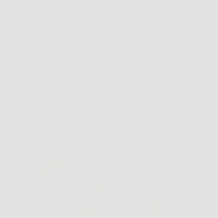
25 Marzo 2026
Offerte
ube Crema Idratante e Rassodante al Triplo
ene con Acido Ialuronico ed Elastina
m – Antirughe al Burro di Karité per una
Più Tonica e Levigata 1,69 oz