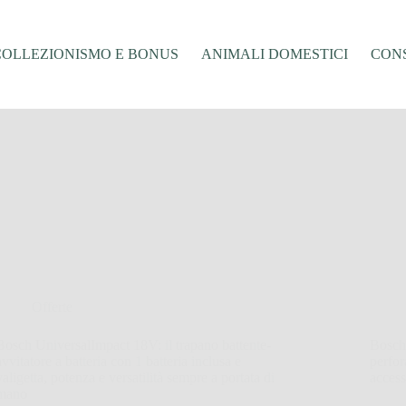
COLLEZIONISMO E BONUS
ANIMALI DOMESTICI
CONS
Offerte
Bosch UniversalImpact 18V: il trapano battente-
Bosch
avvitatore a batteria con 1 batteria inclusa e
perfor
valigetta, potenza e versatilità sempre a portata di
access
mano