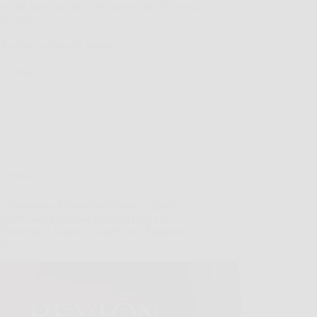
sional nasce proprio per questo tipo di lavori,
ndo una…
Redazione Biocell Notizie
25 Marzo 2026
Offerte
n Professional UniqOne Classic 150ml –
amento Senza Risciaquo All in One che
, Protegge e Ripara i Capelli con Fragranza
ca