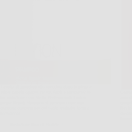
Ti capita di guardarti allo specchio dopo la piega e
vedere capelli opachi, ruvidi, facili a spezzarsi? In
Capita
una situazione così, Wella Professionals Fusion
annoda
Intense Repair Shampoo si presenta come una
quando
soluzione concreta per chi vuole restituire forza e
Revlo
morbidezza…
divent
funzi
Redazione Biocell Notizie