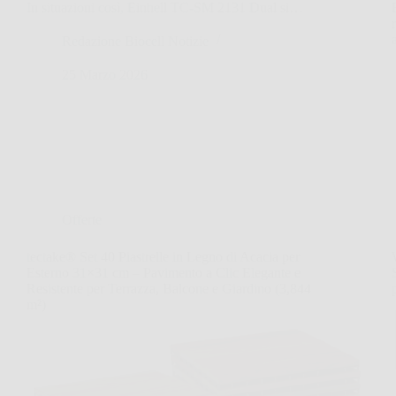
In situazioni così, Einhell TC-SM 2131 Dual si…
Redazione Biocell Notizie
25 Marzo 2026
Offerte
tectake® Set 40 Piastrelle in Legno di Acacia per
Esterno 31×31 cm – Pavimento a Clic Elegante e
Resistente per Terrazza, Balcone e Giardino (3,844
m²)