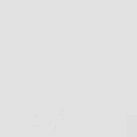
Bosch UniversalImpact 18V nasce proprio per
Profes
risolvere questo problema, perché unisce
offre
avvitatura,…
Redazione Biocell Notizie
25 Marzo 2026
Offerte
Wella Professionals Fusion Intense Repair
Revlo
Shampoo: riparazione intensa e forza immediata
Tratt
per capelli danneggiati
Idrata
Classi