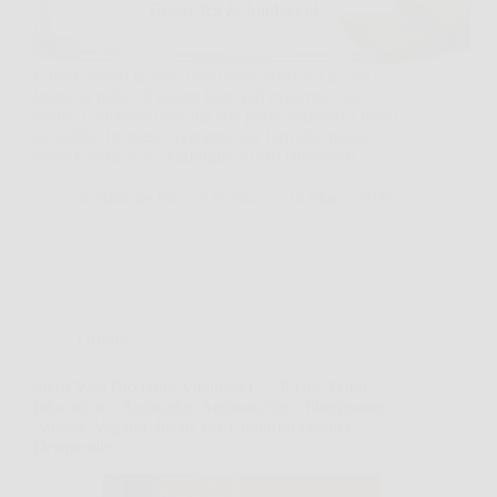
Capita spesso la sera, dopo aver struccato il viso o
lavato la pelle, di notare linee più evidenti, tono
spento e qualche macchia che prima sembrava quasi
invisibile. In questi momenti una formula mirata
come Crema Viso Antirughe Acido Ialuronico…
Redazione Biocell Notizie
24 Marzo 2026
Offerte
Siero Viso Bio 60ml Vitamina C + E con Acido
Ialuronico – Antirughe, Antimacchie e Illuminante,
Antietà, Vegano, Ideale per Contorno Occhi e
Dermaroller